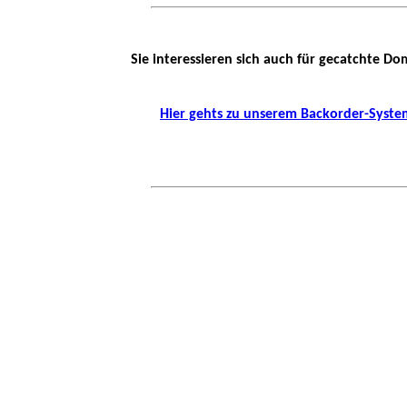
Sie interessieren sich auch für gecatchte Do
Hier gehts zu unserem Backorder-Syste